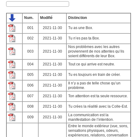
Num.
Modifié
Distinction
001
2021-11-30
Tu as une Box.
002
2021-11-30
Tu n’es pas ta Box.
Nos problèmes avec les autres
003
2021-11-30
proviennent de nos attentes qu’ils
soient différents de leur Box.
004
2021-11-30
Tout ce qui arrive est neutre.
005
2021-11-30
Tu es toujours en train de créer.
Il n’y a pas de telle chose qu’un
006
2021-11-30
problème.
007
2021-11-30
Ton attention est ta seule ressource.
008
2021-11-30
Tu crées la réalité avec la Colle-Est.
La communication est la
009
2021-11-30
manifestation de l’intention.
Entre le monde extérieur (vue, sons,
sensations physiques, odeurs,
expériences, relations, conversation