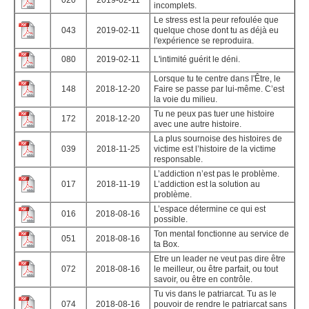
incomplets.
Le stress est la peur refoulée que
043
2019-02-11
quelque chose dont tu as déjà eu
l'expérience se reproduira.
080
2019-02-11
L'intimité guérit le déni.
Lorsque tu te centre dans l'Être, le
148
2018-12-20
Faire se passe par lui-même. C’est
la voie du milieu.
Tu ne peux pas tuer une histoire
172
2018-12-20
avec une autre histoire.
La plus sournoise des histoires de
039
2018-11-25
victime est l’histoire de la victime
responsable.
L’addiction n’est pas le problème.
017
2018-11-19
L’addiction est la solution au
problème.
L’espace détermine ce qui est
016
2018-08-16
possible.
Ton mental fonctionne au service de
051
2018-08-16
ta Box.
Etre un leader ne veut pas dire être
072
2018-08-16
le meilleur, ou être parfait, ou tout
savoir, ou être en contrôle.
Tu vis dans le patriarcat. Tu as le
074
2018-08-16
pouvoir de rendre le patriarcat sans