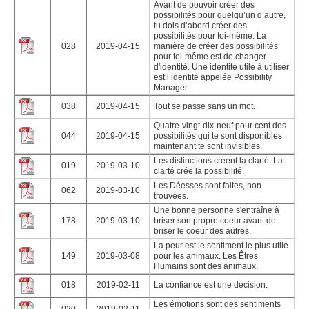
Avant de pouvoir créer des
possibilités pour quelqu’un d’autre,
tu dois d’abord créer des
possibilités pour toi-même. La
028
2019-04-15
manière de créer des possibilités
pour toi-même est de changer
d'identité. Une identité utile à utiliser
est l’identité appelée Possibility
Manager.
038
2019-04-15
Tout se passe sans un mot.
Quatre-vingt-dix-neuf pour cent des
044
2019-04-15
possibilités qui te sont disponibles
maintenant te sont invisibles.
Les distinctions créent la clarté. La
019
2019-03-10
clarté crée la possibilité.
Les Déesses sont faites, non
062
2019-03-10
trouvées.
Une ​bonne personne s'entraîne à
178
2019-03-10
briser son propre coeur avant de
briser le coeur des autres.
La peur est le sentiment le plus utile
149
2019-03-08
pour les animaux. Les Êtres
Humains sont des animaux.
018
2019-02-11
La confiance est une décision.
Les émotions sont des sentiments
020
2019-02-11