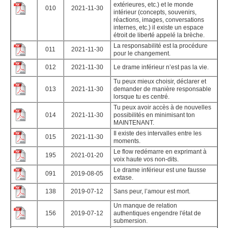
extérieures, etc.) et le monde
010
2021-11-30
intérieur (concepts, souvenirs,
réactions, images, conversations
internes, etc.) il existe un espace
étroit de liberté appelé la brèche.
La responsabilité est la procédure
011
2021-11-30
pour le changement.
012
2021-11-30
Le drame inférieur n’est pas la vie.
Tu peux mieux choisir, déclarer et
013
2021-11-30
demander de manière responsable
lorsque tu es centré.
Tu peux avoir accès à de nouvelles
014
2021-11-30
possibilités en minimisant ton
MAINTENANT.
Il existe des intervalles entre les
015
2021-11-30
moments.
Le flow redémarre en exprimant à
195
2021-01-20
voix haute vos non-dits.
Le drame inférieur est une fausse
091
2019-08-05
extase.
138
2019-07-12
Sans peur, l’amour est mort.
Un manque de relation
156
2019-07-12
authentiques engendre l'état de
submersion.