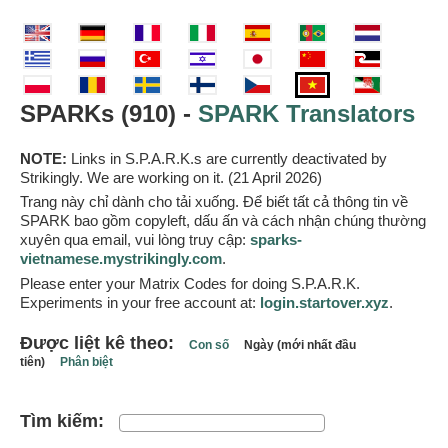
SPARKs (910) -
SPARK Translators
NOTE:
Links in S.P.A.R.K.s are currently deactivated by
Strikingly. We are working on it. (21 April 2026)
Trang này chỉ dành cho tải xuống. Để biết tất cả thông tin về
SPARK bao gồm copyleft, dấu ấn và cách nhận chúng thường
xuyên qua email, vui lòng truy cập:
sparks-
vietnamese.mystrikingly.com
.
Please enter your Matrix Codes for doing S.P.A.R.K.
Experiments in your free account at:
login.startover.xyz
.
Được liệt kê theo:
Con số
Ngày (mới nhất đầu
tiên)
Phân biệt
Tìm kiếm: