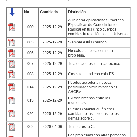
No.
Cambiado
Distinción
Al integrar Aplicaciones Prácticas
Específicas de Conocimiento
000
2025-12-29
Radical en tus cinco cuerpos,
cambias tu relación con el Universo.
005
2025-12-29
Siempre estás creando.
No existe tal cosa como un
006
2025-12-29
problema.
007
2025-12-29
Tu atención es tu único recurso.
008
2025-12-29
Creas realidad con cola-ES.
Puedes acceder a nuevas
014
2025-12-29
posibilidades minimizando tu
AHORA.
Existen brechas entre los
015
2025-12-29
momentos.
Puedes cambiar quién eres
026
2025-12-29
cambiando las historias de los
demás sobre ti.
002
2020-04-06
Tú no eres tu Caja
Los problemas con otras personas