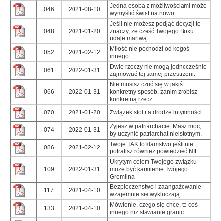
Jedna osoba z możliwościami może
046
2021-08-10
wymyślić świat na nowo.
Jeśli nie możesz podjąć decyzji to
048
2021-01-20
znaczy, że część Twojego Boxu
udaje martwą.
Miłość nie pochodzi od kogoś
052
2021-02-12
innego.
Dwie rzeczy nie mogą jednocześnie
061
2022-01-31
zajmować tej samej przestrzeni.
Nie musisz czuć się w jakiś
066
2022-01-31
konkretny sposób, zanim zrobisz
konkretną rzecz.
070
2021-01-20
Związek stoi na drodze intymności.
Żyjesz w patriarchacie. Masz moc,
074
2022-01-31
by uczynić patriarchat nieistotnym.
Twoje TAK to kłamstwo jeśli nie
086
2021-02-12
potrafisz również powiedzieć NIE
Ukrytym celem Twojego związku
109
2022-01-31
może być karmienie Twojego
Gremlina
Bezpieczeństwo i zaangażowanie
117
2021-04-10
wzajemnie się wykluczają.
Mówienie, czego się chce, to coś
133
2021-04-10
innego niż stawianie granic.