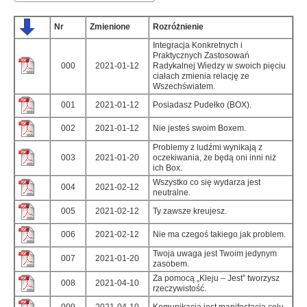
Nr
Zmienione
Rozróżnienie
Integracja Konkretnych i
Praktycznych Zastosowań
000
2021-01-12
Radykalnej Wiedzy w swoich pięciu
ciałach zmienia relację ze
Wszechświatem.
001
2021-01-12
Posiadasz Pudełko (BOX).
002
2021-01-12
Nie jesteś swoim Boxem.
Problemy z ludźmi wynikają z
003
2021-01-20
oczekiwania, że będą oni inni niż
ich Box.
Wszystko co się wydarza jest
004
2021-02-12
neutralne.
005
2021-02-12
Ty zawsze kreujesz.
006
2021-02-12
Nie ma czegoś takiego jak problem.
Twoja uwaga jest Twoim jedynym
007
2021-01-20
zasobem.
Za pomocą „Kleju – Jest” tworzysz
008
2021-04-10
rzeczywistość.
009
2021-04-10
Komunikacja jest manifestacją celu.