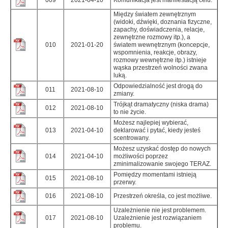
Między światem zewnętrznym
(widoki, dźwięki, doznania fizyczne,
zapachy, doświadczenia, relacje,
zewnętrzne rozmowy itp.), a
010
2021-01-20
światem wewnętrznym (koncepcje,
wspomnienia, reakcje, obrazy,
rozmowy wewnętrzne itp.) istnieje
wąska przestrzeń wolności zwana
luką.
Odpowiedzialność jest drogą do
011
2021-08-10
zmiany.
Trójkąt dramatyczny (niska drama)
012
2021-08-10
to nie życie.
Możesz najlepiej wybierać,
013
2021-04-10
deklarować i pytać, kiedy jesteś
scentrowany.
Możesz uzyskać dostęp do nowych
014
2021-04-10
możliwości poprzez
zminimalizowanie swojego TERAZ.
Pomiędzy momentami istnieją
015
2021-08-10
przerwy.
016
2021-08-10
Przestrzeń określa, co jest możliwe.
Uzależnienie nie jest problemem.
017
2021-08-10
Uzależnienie jest rozwiązaniem
problemu.